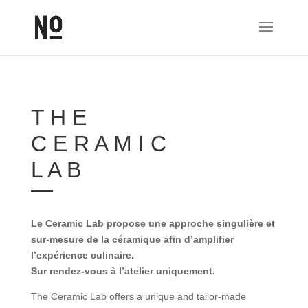
T H E
C E R A M I C
L A B
—
Le Ceramic Lab propose une approche singulière et
sur-mesure de la céramique afin d’amplifier
l’expérience culinaire.
Sur rendez-vous à l’atelier uniquement.
The Ceramic Lab offers a unique and tailor-made